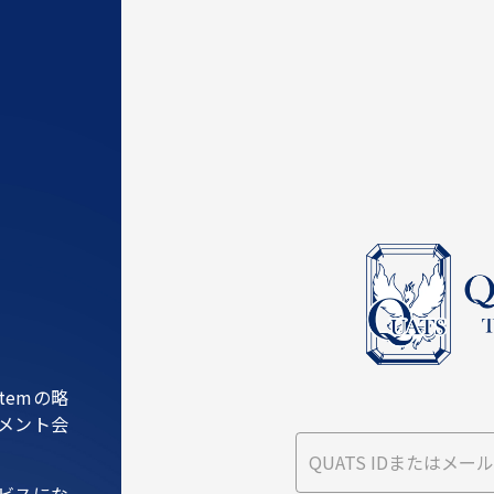
ystemの略
メント会
ービスにな